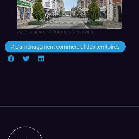
Projet cabinet Wilmotte et associés
#
L’aménagement commercial des territoires