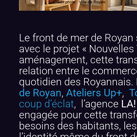
Le front de mer de Royan 
avec le projet « Nouvelles
aménagement, cette transf
relation entre le commerce,
quotidien des Royannais. 
de Royan
,
Ateliers Up+
,
T
coup d’éclat
, l’agence
LA!
engagée pour cette transf
besoins des habitants, le
l’identité même du front d