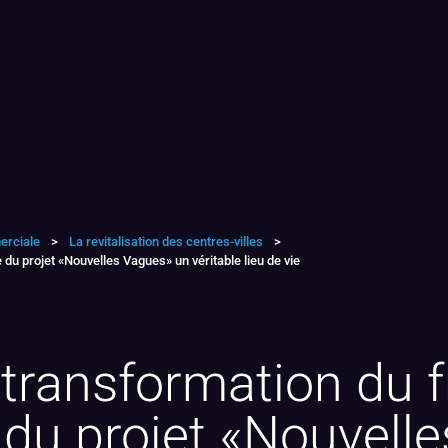
erciale
>
La revitalisation des centres-villes
>
du projet «Nouvelles Vagues» un véritable lieu de vie
transformation du f
 du projet «Nouvell