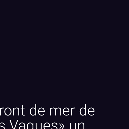
ront de mer de
es Vagues» un