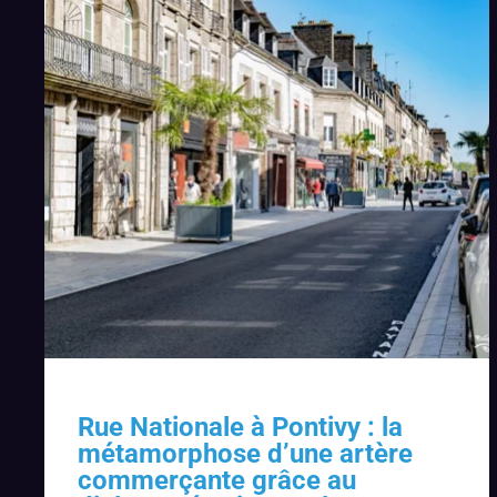
Rue Nationale à Pontivy : la
métamorphose d’une artère
commerçante grâce au