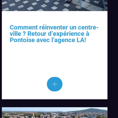
Comment réinventer un centre-
ville ? Retour d’expérience à
Pontoise avec l’agence LA!