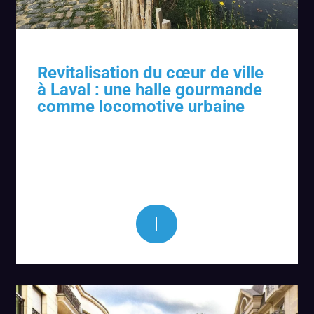
Revitalisation du cœur de ville
à Laval : une halle gourmande
comme locomotive urbaine