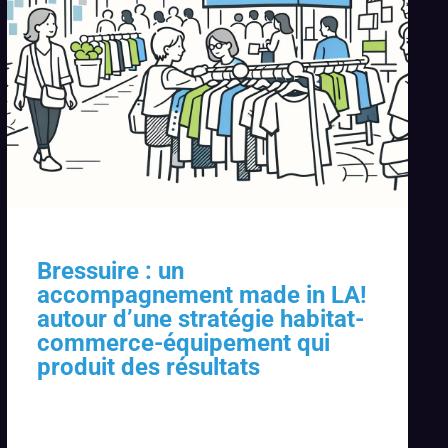
Bressuire : un
accompagnement made in LA!
autour d’une stratégie habitat-
commerce-équipement qui
produit des résultats