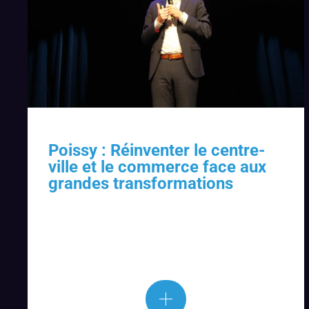
Poissy : Réinventer le centre-
ville et le commerce face aux
grandes transformations