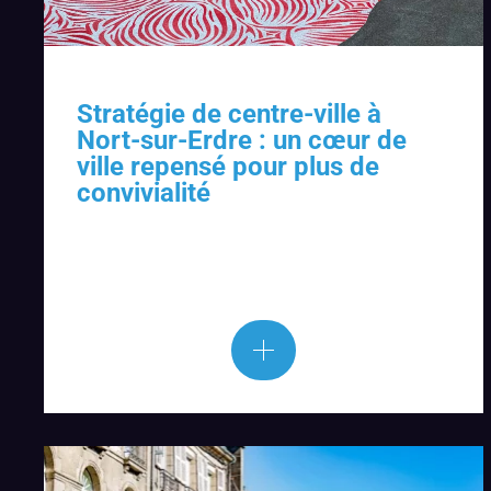
Stratégie de centre-ville à
Nort-sur-Erdre : un cœur de
ville repensé pour plus de
convivialité