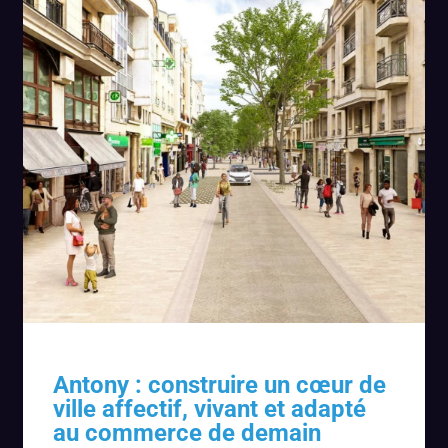
Antony : construire un cœur de
ville affectif, vivant et adapté
au commerce de demain