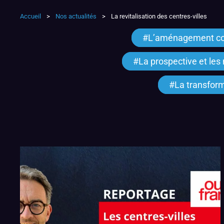
Accueil
>
Nos actualités
>
La revitalisation des centres-villes
L’aménagement com
La prospective et l
La transform